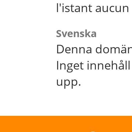
l'istant aucu
Svenska
Denna domän 
Inget innehål
upp.